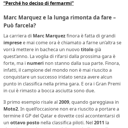
“Perché ho deciso di fermarmi”
Marc Marquez e la lunga rimonta da fare –
Può farcela?
La carriera di
Marc Marquez
finora è fatta di grandi
imprese
e mai come ora è chiamato a farne un’altra se
vorrà mettere in bacheca un nuovo
titolo
già
quest’anno. La voglia di rifarsi dalla prossima gara è
forte, ma i
numeri
non stanno dalla sua parte. Finora,
infatti, il campione del mondo non è mai riuscito a
conquistare un successo iridato senza avere alcun
punto in classifica nella prima gara. E ora i Gran Premi
in cui è rimasto a bocca asciutta sono due.
Il primo esempio risale al
2009
, quando gareggiava in
Moto2
. In quell’occasione non era riuscito a portare a
termine il GP del Qatar e dovette così accontentarsi di
un
ottavo posto
nella classifica piloti. Nel
2011
la