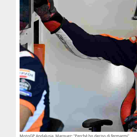
MotoGP Andalusia, Marquez: "Perché ho deciso di fermarmi"