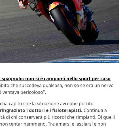
o spagnolo: non si è campioni nello sport per caso
.
ubito che succedeva qualcosa, non so se era un nervo
diventava pericoloso”.
 ha capito che la situazione avrebbe potuto
ringraziato i dottori e i fisioterapisti.
Continua a
ità di chi conserverà più ricordi che rimpianti. Di quelli
 non tentar nemmeno. Tra amarsi e lasciarsi e non