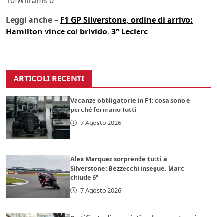
10-Williams 0
Leggi anche –
F1 GP Silverstone, ordine di arrivo:
Hamilton vince col brivido, 3° Leclerc
ARTICOLI RECENTI
Vacanze obbligatorie in F1: cosa sono e
perché fermano tutti
7 Agosto 2026
Alex Marquez sorprende tutti a
Silverstone: Bezzecchi insegue, Marc
chiude 6°
7 Agosto 2026