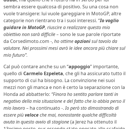
sembra essere qualcosa di positivo. Su una cosa non
vuole transigere: lui vuole gareggiare in MotoGP, altre
categorie non rientrano tra i suoi interessi. “
Io voglio
guidare in MotoGP
, riuscire a realizzare questo mio
obiettivo non sarà difficile –
sono le sue parole riportate
da Corsedimoto.com -,
ho ottime
opzioni
sul tavolo da
valutare. Nei prossimi mesi avrò le idee ancora più chiare sul
mio futuro”.
Cal può contare anche su un “
appoggio
” importante,
quello di
Carmelo Ezpeleta
, che gli ha assicurato tutto il
supporto di cui ha bisogno. La convinzione nei suoi
mezzi non gli manca e non è certo la separazione con la
Honda ad abbatterlo:
“Finora ho sentito parlare tanti in
negativo della mia situazione e del fatto che io abbia perso il
mio lavoro
– ha continuato -.
Io però sto dimostrando di
essere più
veloce
che mai, nonostante qualche difficoltà
avuta in questo avvio di stagione
(a Jerez ha ottenuto il
13esimo posto, pur essendo stato operato allo scafoide