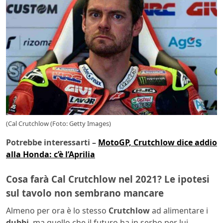
(Cal Crutchlow (Foto: Getty Images)
Potrebbe interessarti –
MotoGP, Crutchlow dice addio
alla Honda: c’è l’Aprilia
Cosa farà Cal Crutchlow nel 2021? Le ipotesi
sul tavolo non sembrano mancare
Almeno per ora è lo stesso
Crutchlow
ad alimentare i
dubbi
, ma quello che il futuro ha in serbo per lui