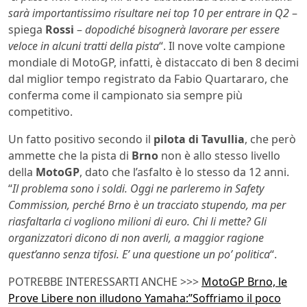
sarà importantissimo risultare nei top 10 per entrare in Q2
–
spiega
Rossi
–
dopodiché bisognerà lavorare per essere
veloce in alcuni tratti della pista
“. Il nove volte campione
mondiale di MotoGP, infatti, è distaccato di ben 8 decimi
dal miglior tempo registrato da Fabio Quartararo, che
conferma come il campionato sia sempre più
competitivo.
Un fatto positivo secondo il
pilota di Tavullia
, che però
ammette che la pista di
Brno
non è allo stesso livello
della
MotoGP
, dato che l’asfalto è lo stesso da 12 anni.
“
Il problema sono i soldi. Oggi ne parleremo in Safety
Commission, perché Brno è un tracciato stupendo, ma per
riasfaltarla ci vogliono milioni di euro. Chi li mette? Gli
organizzatori dicono di non averli, a maggior ragione
quest’anno senza tifosi. E’ una questione un po’ politica
“.
POTREBBE INTERESSARTI ANCHE >>>
MotoGP Brno, le
Prove Libere non illudono Yamaha:”Soffriamo il poco