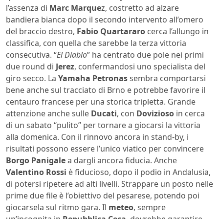
l’assenza di
Marc Marque
z, costretto ad alzare
bandiera bianca dopo il secondo intervento all’omero
del braccio destro,
Fabio Quartararo
cerca l’allungo in
classifica, con quella che sarebbe la terza vittoria
consecutiva. “
El Diablo
” ha centrato due pole nei primi
due round di
Jerez
, confermandosi uno specialista del
giro secco. La
Yamaha Petronas
sembra comportarsi
bene anche sul tracciato di Brno e potrebbe favorire il
centauro francese per una storica tripletta. Grande
attenzione anche sulle
Ducati
, con
Dovizioso
in cerca
di un sabato “pulito” per tornare a giocarsi la vittoria
alla domenica. Con il rinnovo ancora in stand-by, i
risultati possono essere l’unico viatico per convincere
Borgo Panigale
a dargli ancora fiducia. Anche
Valentino Rossi
è fiducioso, dopo il podio in Andalusia,
di potersi ripetere ad alti livelli. Strappare un posto nelle
prime due file è l’obiettivo del pesarese, potendo poi
giocarsela sul ritmo gara. Il
meteo
, sempre