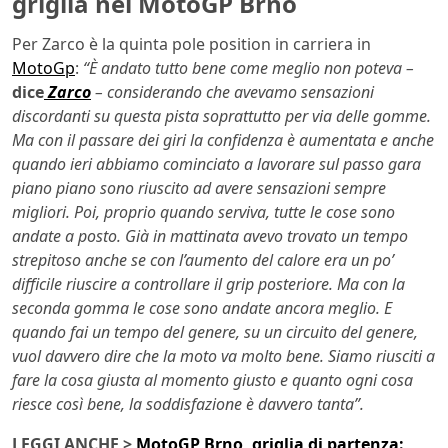
griglia nel MotoGP Brno
Per Zarco è la quinta pole position in carriera in
MotoGp
:
“
È andato tutto bene come meglio non poteva –
dice
Zarco
– considerando che avevamo sensazioni
discordanti su questa pista soprattutto per via delle gomme.
Ma con il passare dei giri la confidenza è aumentata e anche
quando ieri abbiamo cominciato a lavorare sul passo gara
piano piano sono riuscito ad avere sensazioni sempre
migliori. Poi, proprio quando serviva, tutte le cose sono
andate a posto. Già in mattinata avevo trovato un tempo
strepitoso anche se con l’aumento del calore era un po’
difficile riuscire a controllare il grip posteriore. Ma con la
seconda gomma le cose sono andate ancora meglio. E
quando fai un tempo del genere, su un circuito del genere,
vuol davvero dire che la moto va molto bene. Siamo riusciti a
fare la cosa giusta al momento giusto e quanto ogni cosa
riesce così bene, la soddisfazione è davvero tanta”.
LEGGI ANCHE >
MotoGP Brno, griglia di partenza: