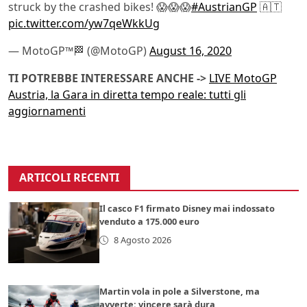
struck by the crashed bikes! 😱😱😱
#AustrianGP
🇦🇹
pic.twitter.com/yw7qeWkkUg
— MotoGP™🏁 (@MotoGP)
August 16, 2020
TI POTREBBE INTERESSARE ANCHE ->
LIVE MotoGP
Austria, la Gara in diretta tempo reale: tutti gli
aggiornamenti
ARTICOLI RECENTI
Il casco F1 firmato Disney mai indossato
venduto a 175.000 euro
8 Agosto 2026
Martin vola in pole a Silverstone, ma
avverte: vincere sarà dura