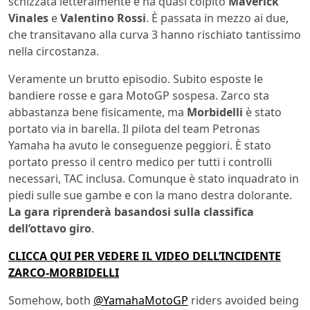
schizzata letteralmente e ha quasi colpito
Maverick
Vinales
e
Valentino Rossi
. È passata in mezzo ai due,
che transitavano alla curva 3 hanno rischiato tantissimo
nella circostanza.
Veramente un brutto episodio. Subito esposte le
bandiere rosse e gara MotoGP sospesa. Zarco sta
abbastanza bene fisicamente, ma
Morbidelli
è stato
portato via in barella. Il pilota del team Petronas
Yamaha ha avuto le conseguenze peggiori. È stato
portato presso il centro medico per tutti i controlli
necessari, TAC inclusa. Comunque è stato inquadrato in
piedi sulle sue gambe e con la mano destra dolorante.
La gara riprenderà basandosi sulla classifica
dell’ottavo giro
.
CLICCA QUI PER VEDERE IL VIDEO DELL’INCIDENTE
ZARCO-MORBIDELLI
Somehow, both
@YamahaMotoGP
riders avoided being