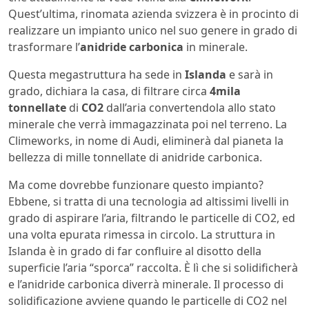
Quest’ultima, rinomata azienda svizzera è in procinto di
realizzare un impianto unico nel suo genere in grado di
trasformare l’
anidride carbonica
in minerale.
Questa megastruttura ha sede in
Islanda
e sarà in
grado, dichiara la casa, di filtrare circa
4mila
tonnellate
di
CO2
dall’aria convertendola allo stato
minerale che verrà immagazzinata poi nel terreno. La
Climeworks, in nome di Audi, eliminerà dal pianeta la
bellezza di mille tonnellate di anidride carbonica.
Ma come dovrebbe funzionare questo impianto?
Ebbene, si tratta di una tecnologia ad altissimi livelli in
grado di aspirare l’aria, filtrando le particelle di CO2, ed
una volta epurata rimessa in circolo. La struttura in
Islanda è in grado di far confluire al disotto della
superficie l’aria “sporca” raccolta. È lì che si solidificherà
e l’anidride carbonica diverrà minerale. Il processo di
solidificazione avviene quando le particelle di CO2 nel