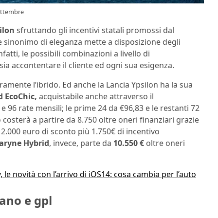
settembre
ilon
sfruttando gli incentivi statali promossi dal
e sinonimo di eleganza mette a disposizione degli
atti, le possibili combinazioni a livello di
sia accontentare il cliente ed ogni sua esigenza.
aramente l’ibrido. Ed anche la Lancia Ypsilon ha la sua
d EcoChic,
acquistabile anche attraverso il
 96 rate mensili; le prime 24 da €96,83 e le restanti 72
o costerà a partire da 8.750 oltre oneri finanziari grazie
2.000 euro di sconto più 1.750€ di incentivo
aryne Hybrid
, invece, parte da
10.550 €
oltre oneri
 le novità con l’arrivo di iOS14: cosa cambia per l’auto
tano e gpl