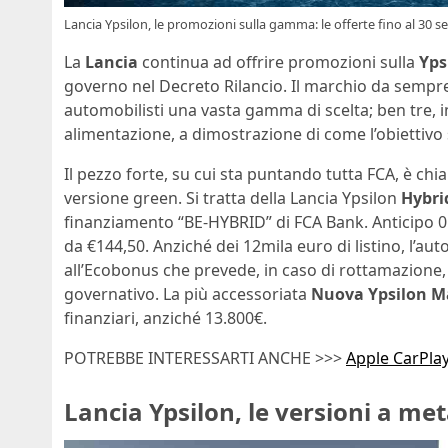
Lancia Ypsilon, le promozioni sulla gamma: le offerte fino al 30 
La
Lancia
continua ad offrire promozioni sulla
Yps
governo nel Decreto Rilancio. Il marchio da sempr
automobilisti una vasta gamma di scelta; ben tre, inf
alimentazione, a dimostrazione di come l’obiettivo 
Il pezzo forte, su cui sta puntando tutta FCA, è chi
versione green. Si tratta della Lancia Ypsilon
Hybri
finanziamento “BE-HYBRID” di FCA Bank. Anticipo 0 e
da €144,50. Anziché dei 12mila euro di listino, l’aut
all’Ecobonus che prevede, in caso di rottamazione, 
governativo. La più accessoriata
Nuova Ypsilon M
finanziari, anziché 13.800€.
POTREBBE INTERESSARTI ANCHE >>>
Apple CarPlay,
Lancia Ypsilon, le versioni a me