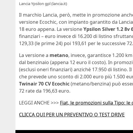
Lancia Ypsilon gpl (lancia.it)
Il marchio Lancia, però, mette in promozione anch
versione Ecochic, con impianto garantito da Lancia
18 euro appena. La versione
Ypsilon Silver 1.2 8v
finanziari – euro invece di 16.200 di listino sfrutta
129,33 (le prime 24) poi 193,61 per le successive 72
La versione a
metano
, invece, garantisce 1.200 k
dal benzinaio (appena 12 euro il costo). In promoz
(esclusi oneri finanziari) anziché 17.950 di listino. 
che prevede uno sconto di 2.000 euro più 1.500 eur
Twinair 70 CV Ecochic
(metano/benzina) può essere
72 rate da 196,63 euro.
LEGGI ANCHE >>>
Fiat, le promozioni sulla Tipo: le
CLICCA QUI PER UN PREVENTIVO O TEST DRIVE