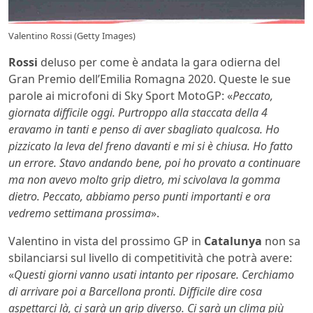
Valentino Rossi (Getty Images)
Rossi
deluso per come è andata la gara odierna del
Gran Premio dell’Emilia Romagna 2020. Queste le sue
parole ai microfoni di Sky Sport MotoGP: «
Peccato,
giornata difficile oggi. Purtroppo alla staccata della 4
eravamo in tanti e penso di aver sbagliato qualcosa. Ho
pizzicato la leva del freno davanti e mi si è chiusa. Ho fatto
un errore. Stavo andando bene, poi ho provato a continuare
ma non avevo molto grip dietro, mi scivolava la gomma
dietro. Peccato, abbiamo perso punti importanti e ora
vedremo settimana prossima
».
Valentino in vista del prossimo GP in
Catalunya
non sa
sbilanciarsi sul livello di competitività che potrà avere:
«
Questi giorni vanno usati intanto per riposare. Cerchiamo
di arrivare poi a Barcellona pronti. Difficile dire cosa
aspettarci là, ci sarà un grip diverso. Ci sarà un clima più