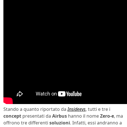
Stando a quanto riportato da
Insideevs
, tutti e tre i
concept
presentati da
Airbus
hanno il nome
Zero-e
, ma
offrono tre differenti
soluzioni
. Infatti, essi andranno a