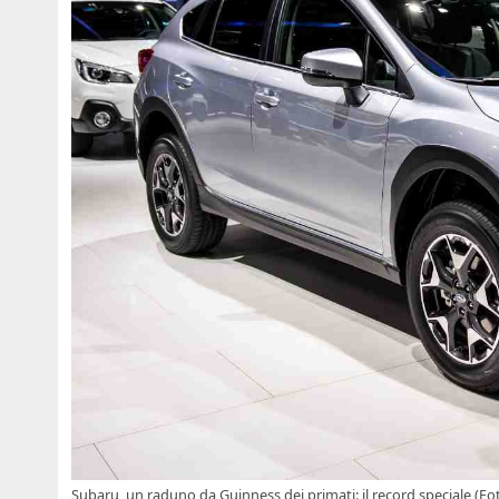
Subaru, un raduno da Guinness dei primati: il record speciale (Fo