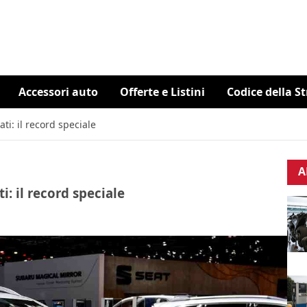
Accessori auto
Offerte e Listini
Codice della S
i: il record speciale
A
: il record speciale