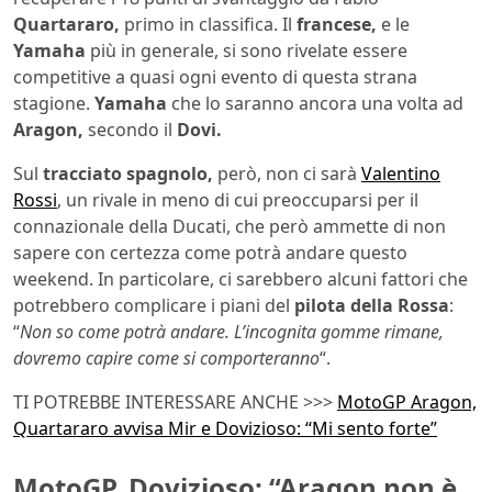
Quartararo,
primo in classifica. Il
francese,
e le
Yamaha
più in generale, si sono rivelate essere
competitive a quasi ogni evento di questa strana
stagione.
Yamaha
che lo saranno ancora una volta ad
Aragon,
secondo il
Dovi.
Sul
tracciato spagnolo,
però, non ci sarà
Valentino
Rossi
, un rivale in meno di cui preoccuparsi per il
connazionale della Ducati, che però ammette di non
sapere con certezza come potrà andare questo
weekend. In particolare, ci sarebbero alcuni fattori che
potrebbero complicare i piani del
pilota della Rossa
:
“
Non so come potrà andare. L’incognita gomme rimane,
dovremo capire come si comporteranno
“.
TI POTREBBE INTERESSARE ANCHE >>>
MotoGP Aragon,
Quartararo avvisa Mir e Dovizioso: “Mi sento forte”
MotoGP, Dovizioso: “Aragon non è