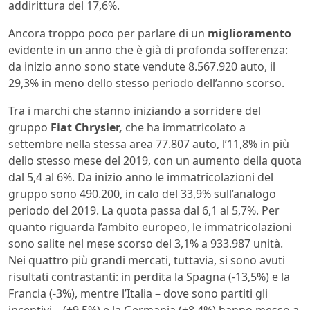
addirittura del 17,6%.
Ancora troppo poco per parlare di un
miglioramento
evidente in un anno che è già di profonda sofferenza:
da inizio anno
sono state vendute 8.567.920 auto, il
29,3% in meno dello stesso periodo dell’anno scorso.
Tra i marchi che stanno iniziando a sorridere del
gruppo
Fiat Chrysler,
che ha immatricolato a
settembre nella stessa area 77.807 auto, l’11,8% in più
dello stesso mese del 2019, con un aumento della quota
dal 5,4 al 6%. Da inizio anno le immatricolazioni del
gruppo sono 490.200, in calo del 33,9% sull’analogo
periodo del 2019. La quota passa dal 6,1 al 5,7%. Per
quanto riguarda l’ambito europeo, le immatricolazioni
sono salite nel mese scorso del 3,1% a 933.987 unità.
Nei quattro più grandi mercati, tuttavia, si sono avuti
risultati contrastanti: in perdita la Spagna (-13,5%) e la
Francia (-3%), mentre l’Italia – dove sono partiti gli
incentivi – (+9.5%) e la Germania (+8,4%) hanno messo a