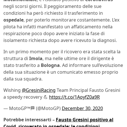
negli scorsi giorni. Il peggioramento delle sue
condizioni ha però richiesto il trasferimento in
ospedale
, per poterlo monitorare costantemente. L’ex
pilota ha infatti manifestato un affaticamento nella
respirazione poco dopo avere iniziato la fase di
isolamento richiesta dopo avere ricevuto la diagnosi.
In un primo momento per il ricovero era stata scelta la
struttura di
Imola
, ma nelle ultime ore il dirigente è
stato trasferito a
Bologna
. Ad informare sull’evoluzione
della sua situazione è un comunicato emesso proprio
dalla sua squadra.
Wishing
@GresiniRacing
Team Principal Fausto Gresini
a speedy recovery 💪
https://t.co/1AoyfZ0a9R
— MotoGP™🏁 (@MotoGP)
December 30, 2020
Potrebbe interessarti –
Fausto Gresini positivo al
Covid, ricoverato in ospedale: le condizioni