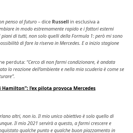
non penso al futuro
– dice
Russell
in esclusiva a
ambiare in modo estremamente rapido e i fattori esterni
piani di tutti, non solo quelli della Formula 1: però mi sono
ossibilità di fare la riserva in Mercedes. E a inizio stagione
one perduta:
“Cerco di non farmi condizionare, è andata
tata la reazione dell’ambiente e nella mia scuderia è come se
turare”.
i Hamilton”: l’ex pilota provoca Mercedes
ano altri, non io. Il mio unico obiettivo è solo quello di
que. Il mio 2021 servirà a questo, a farmi crescere e
conquistato qualche punto e qualche buon piazzamento in