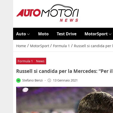
Auto
Moto
Test Drive
MotorSport
/
/
/
Home
MotorSport
Formula 1
Russell si candida per 
Formula 1
News
Russell si candida per la Mercedes: “Per i
Stefano Benzi
-
13 Gennaio 2021