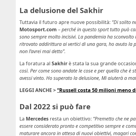
La delusione del Sakhir
Tuttavia il futuro apre nuove possibilità:
“Di solito 
Motosport.com
–
perché in questo sport tutto può c
sono sempre molto incisivi. La pandemia ha sconvolto i 
ritrovato addirittura ai vertici di una gara, ho avuto la p
non l’avrei mai detto”.
La foratura al
Sakhir
è stata la sua grande occasi
così. Per come sono andate le cose e per quella che è s
avessi vinto. Ho superato la delusione, Mi aiuterà a ma
LEGGI ANCHE >
“Russell costa 50 milioni meno d
Dal 2022 si può fare
La
Mercedes
resta un obiettivo:
“Premetto che ne parl
essere considerato pronto e competitivo sempre e comun
maturare ancora in attesa di nuovi obiettivi, magari 