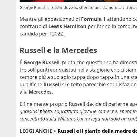
George Russell al Sakhir dove ha sfiorato una clamorosa vittoria
Mentre gli appassionati di
Formula 1
attendono con
contratto di
Lewis Hamilton
per l’anno in corso, n
candida per il 2022.
Russell e la Mercedes
É
George Russell
, pilota che quest’anno ha dimostr
tre soli punti conquistati nella stagione che ci siam
sempre più a suo agio tappa dopo tappa in una sta
qualifiche
Russell
si è tolto parecchie soddisfazion
alla
Mercedes
.
E finalmente proprio Russell decide di parlarne a
qualsiasi pilota, soprattutto giovane come me, spera 
concentrato sulla Williams cui mi lega non solo un co
LEGGI ANCHE >
Russell e il pianto della madre d