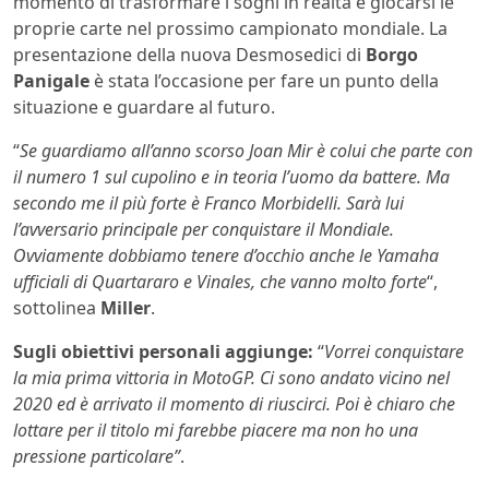
momento di trasformare i sogni in realtà e giocarsi le
proprie carte nel prossimo campionato mondiale. La
presentazione della nuova Desmosedici di
Borgo
Panigale
è stata l’occasione per fare un punto della
situazione e guardare al futuro.
“
Se guardiamo all’anno scorso Joan Mir è colui che parte con
il numero 1 sul cupolino e in teoria l’uomo da battere. Ma
secondo me il più forte è Franco Morbidelli. Sarà lui
l’avversario principale per conquistare il Mondiale.
Ovviamente dobbiamo tenere d’occhio anche le Yamaha
ufficiali di Quartararo e Vinales, che vanno molto forte
“,
sottolinea
Miller
.
Sugli obiettivi personali aggiunge:
“
Vorrei conquistare
la mia prima vittoria in MotoGP. Ci sono andato vicino nel
2020 ed è arrivato il momento di riuscirci. Poi è chiaro che
lottare per il titolo mi farebbe piacere ma non ho una
pressione particolare”
.