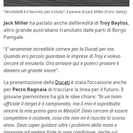
“Morbidelli è il favorito per il titolo”: il parere di Jack Miller (Foto: Getty)
Jack Miller
ha parlato anche dell’eredità di
Troy Bayliss
,
altro grande australiano transitato dalle parti di Borgo
Panigale.
“
E’ veramente incredibile correre per la Ducati per me.
Quando ero piccolo guardavo le imprese di Troy e volevo
cercare di emularlo. Ora arrivare qui e poterci provare è
davvero un grande onore
“.
La presentazione della
Ducati
è stata l’occasione anche
per
Pecco Bagnaia
di tracciare la linea per il futuro. Il
giovane piemontese ha già le idee chiare:
“In un team
ufficiale il target è il campionato, ma il mio è soprattutto
vincere la mia prima gara in MotoGP. Devo cercare di essere
competitivo e costante, cosa che non mi è riuscita lo scorso
anno. Devo saper guidare oltre i problemi della moto e
imparare ad andare forte in ogni condizione, anche sul