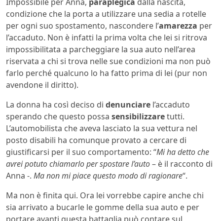
Impossibile per Anna,
paraplegica
dalla nascita,
condizione che la porta a utilizzare una sedia a rotelle
per ogni suo spostamento, nascondere l’
amarezza
per
l’accaduto. Non è infatti la prima volta che lei si ritrova
impossibilitata a parcheggiare la sua auto nell’area
riservata a chi si trova nelle sue condizioni ma non può
farlo perché qualcuno lo ha fatto prima di lei (pur non
avendone il diritto).
La donna ha così deciso di
denunciare
l’accaduto
sperando che questo possa
sensibilizzare
tutti.
L’automobilista che aveva lasciato la sua vettura nel
posto disabili ha comunque provato a cercare di
giustificarsi per il suo comportamento: “
Mi ha detto che
avrei potuto chiamarlo per spostare l’auto
– è il racconto di
Anna -.
Ma non mi piace questo modo di ragionare
“.
Ma non è finita qui. Ora lei vorrebbe capire anche chi
sia arrivato a bucarle le gomme della sua auto e per
portare avanti questa battaglia può contare sul