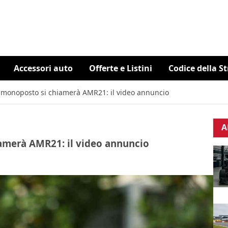
Accessori auto
Offerte e Listini
Codice della S
a monoposto si chiamerà AMR21: il video annuncio
A
amerà AMR21: il video annuncio