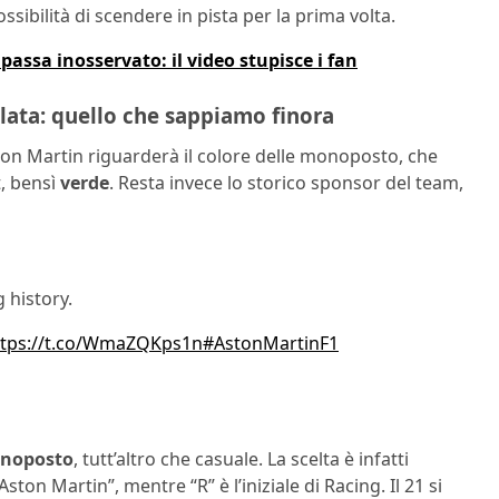
sibilità di scendere in pista per la prima volta.
passa inosservato: il video stupisce i fan
lata: quello che sappiamo finora
on Martin riguarderà il colore delle monoposto, che
t, bensì
verde
. Resta invece lo storico sponsor del team,
 history.
ttps://t.co/WmaZQKps1n
#AstonMartinF1
onoposto
, tutt’altro che casuale. La scelta è infatti
ton Martin”, mentre “R” è l’iniziale di Racing. Il 21 si