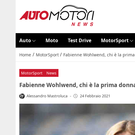
Auto
Moto
Test Drive
MotorSport
/
/
Home
MotorSport
Fabienne Wohlwend, chi è la prim
MotorSport
News
Fabienne Wohlwend, chi è la prima donn
Alessandro Mastroluca
-
24 Febbraio 2021