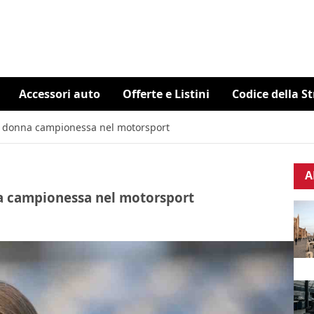
Accessori auto
Offerte e Listini
Codice della S
a donna campionessa nel motorsport
A
a campionessa nel motorsport