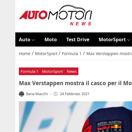
Auto
Moto
Test Drive
MotorSport
/
/
/
Home
MotorSport
Formula 1
Max Verstappen mostra i
Formula 1
MotorSport
News
Max Verstappen mostra il casco per il Mon
Ilaria Macchi
-
24 Febbraio 2021