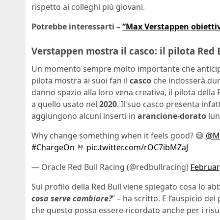
rispetto ai colleghi più giovani.
Potrebbe interessarti –
“Max Verstappen obietti
Verstappen mostra il casco: il pilota Red 
Un momento sempre molto importante che anticipa l
pilota mostra ai suoi fan il
casco
che indosserà duran
danno spazio alla loro vena creativa, il pilota dell
a quello usato nel
2020
. Il suo casco presenta infatt
aggiungono alcuni inserti in
arancione-dorato
lun
Why change something when it feels good? 😄
@Ma
#ChargeOn
🤘
pic.twitter.com/rOC7ibMZaJ
— Oracle Red Bull Racing (@redbullracing)
Februar
Sul profilo della Red Bull viene spiegato cosa lo abb
cosa serve cambiare?
” – ha scritto. E l’auspicio de
che questo possa essere ricordato anche per i risult