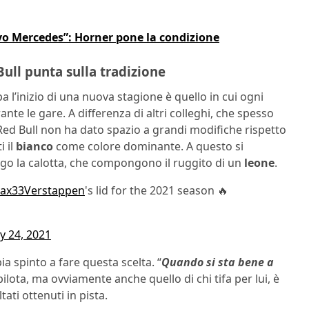
vo Mercedes”: Horner pone la condizione
Bull punta sulla tradizione
’inizio di una nuova stagione è quello in cui ogni
te le gare. A differenza di altri colleghi, che spesso
a Red Bull non ha dato spazio a grandi modifiche rispetto
i il
bianco
come colore dominante. A questo si
go la calotta, che compongono il ruggito di un
leone
.
x33Verstappen
's lid for the 2021 season 🔥
y 24, 2021
ia spinto a fare questa scelta. “
Quando si sta bene a
l pilota, ma ovviamente anche quello di chi tifa per lui, è
ati ottenuti in pista.