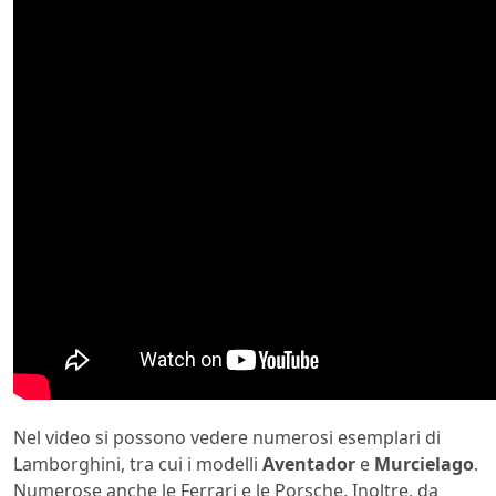
Nel video si possono vedere numerosi esemplari di
Lamborghini, tra cui i modelli
Aventador
e
Murcielago
.
Numerose anche le Ferrari e le Porsche. Inoltre, da