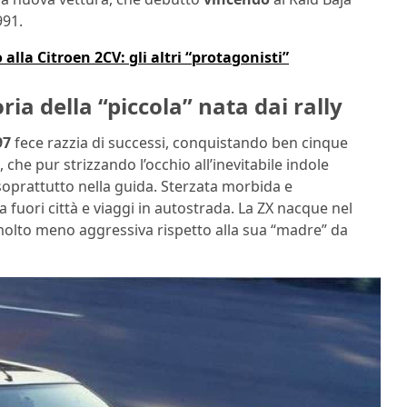
991.
lla Citroen 2CV: gli altri “protagonisti”
ria della “piccola” nata dai rally
97
fece razzia di successi, conquistando ben cinque
, che pur strizzando l’occhio all’inevitabile indole
 soprattutto nella guida. Sterzata morbida e
a fuori città e viaggi in autostrada. La ZX nacque nel
 molto meno aggressiva rispetto alla sua “madre” da