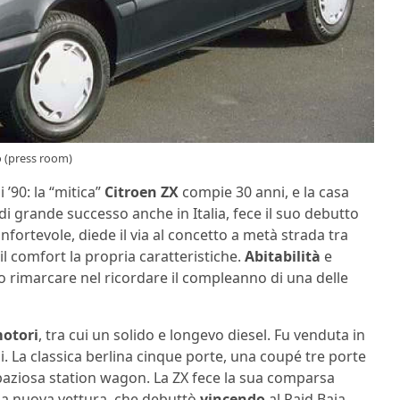
o (press room)
 ’90: la “mitica”
Citroen ZX
compie 30 anni, e la casa
 di grande successo anche in Italia, fece il suo debutto
nfortevole, diede il via al concetto a metà strada tra
il comfort la propria caratteristiche.
Abitabilità
e
 rimarcare nel ricordare il compleanno di una delle
otori
, tra cui un solido e longevo diesel. Fu venduta in
oni. La classica berlina cinque porte, una coupé tre porte
spaziosa station wagon. La ZX fece la sua comparsa
na nuova vettura, che debuttò
vincendo
al Raid Baja