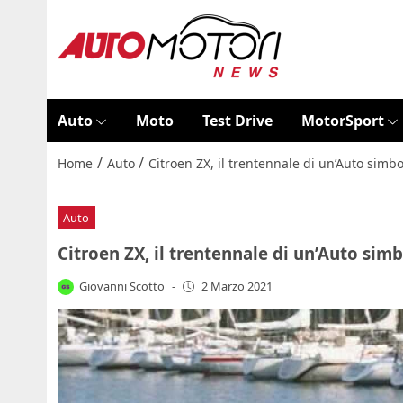
Auto
Moto
Test Drive
MotorSport
/
/
Home
Auto
Citroen ZX, il trentennale di un’Auto simbo
Auto
Citroen ZX, il trentennale di un’Auto simb
Giovanni Scotto
-
2 Marzo 2021