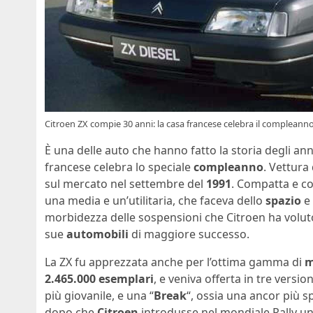
Citroen ZX compie 30 anni: la casa francese celebra il compleann
È una delle auto che hanno fatto la storia degli anni
francese celebra lo speciale
compleanno
. Vettura
sul mercato nel settembre del
1991
. Compatta e co
una media e un’utilitaria, che faceva dello
spazio
e 
morbidezza delle sospensioni che Citroen ha voluto
sue
automobili
di maggiore successo.
La ZX fu apprezzata anche per l’ottima gamma di
m
2.465.000 esemplari
, e veniva offerta in tre versi
più giovanile, e una “
Break
“, ossia una ancor più 
dopo che
Citroen
introdusse nel mondiale Rally u