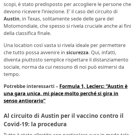
scopi, è stato predisposto per accogliere le persone che
devono ricevere l’iniezione. E’ il caso del circuito di
Austin
, in Texas, solitamente sede delle gare del
Motomondiale, che spesso si rivela cruciale anche ai fini
della classifica finale.
Una location così vasta si rivela ideale per permettere
che tutto possa avvenire in
sicurezza
. Qui, infatti,
diventa piuttosto semplice rispettare il distanziamento
sociale, norma da cui nessuno di noi può esimersi da
tempo.
Potrebbe interessarti –
Formula 1, Leclerc: “Austin è
una gara unica, mi piace molto perché si gira in
senso antiorario”
Al circuito di Austin per il vaccino contro il
Covid-19: la procedura
Tutto è stato allestito con particolare cura in modo tale