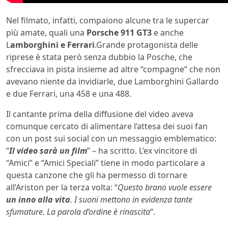
Nel filmato, infatti, compaiono alcune tra le supercar
più amate, quali una
Porsche 911 GT3
e anche
L
amborghini e Ferrari
.Grande protagonista delle
riprese è stata però senza dubbio la Posche, che
sfrecciava in pista insieme ad altre “compagne” che non
avevano niente da invidiarle, due Lamborghini Gallardo
e due Ferrari, una 458 e una 488.
Il cantante prima della diffusione del video aveva
comunque cercato di alimentare l’attesa dei suoi fan
con un post sui social con un messaggio emblematico:
“
Il video sarà un film
” – ha scritto. L’ex vincitore di
“Amici” e “Amici Speciali” tiene in modo particolare a
questa canzone che gli ha permesso di tornare
all’Ariston per la terza volta: “
Questo brano vuole essere
un inno alla vita
. I suoni mettono in evidenza tante
sfumature. La parola d’ordine è rinascita
“.