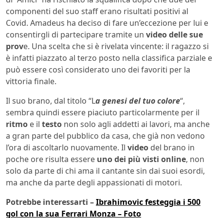
componenti del suo staff erano risultati positivi al
Covid. Amadeus ha deciso di fare un’eccezione per lui e
consentirgli di partecipare tramite un
video delle sue
prov
e. Una scelta che si è rivelata vincente: il ragazzo si
è infatti piazzato al terzo posto nella classifica parziale e
può essere così considerato uno dei favoriti per la
vittoria finale.
Il suo brano, dal titolo “L
a genesi del tuo colore
“,
sembra quindi essere piaciuto particolarmente per il
ritmo
e il
testo
non solo agli addetti ai lavori, ma anche
a gran parte del pubblico da casa, che già non vedono
l’ora di ascoltarlo nuovamente. Il
video
del brano in
poche ore risulta essere
uno dei più visti online
, non
solo da parte di chi ama il cantante sin dai suoi esordi,
ma anche da parte degli appassionati di motori.
Potrebbe interessarti –
Ibrahimovic festeggia i 500
gol con la sua Ferrari Monza – Foto