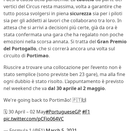
vertici del Circus resta massima, volta a garantire che
tutto possa svolgersi in piena
sicurezza
sia per i piloti
sia per gli addetti ai lavori che collaborano tra loro. In
attesa che si arrivi a decisioni più certe, già da ora è
stata confermata una gara che ha regalato non poche
emozioni nella scorsa annata. Si tratta del
Gran Premio
del Portogallo
, che si correrà ancora una volta sul
circuito di
Portimao
.
Riuscire a trovare una collocazione per l’evento non è
stato semplice (sono previste ben 23 gare), ma alla fine
ogni dubbio è stato risolto. L’appuntamento è previsto
nel weekend che va
dal 30 aprile al 2 maggio
.
We're going back to Portimão! 🇵🇹🙌
🗓 30 April – 02 May
#PortugueseGP
#F1
pic.twitter.com/pCFio064VC
— Formula 1 (@F1)
March 5, 2021