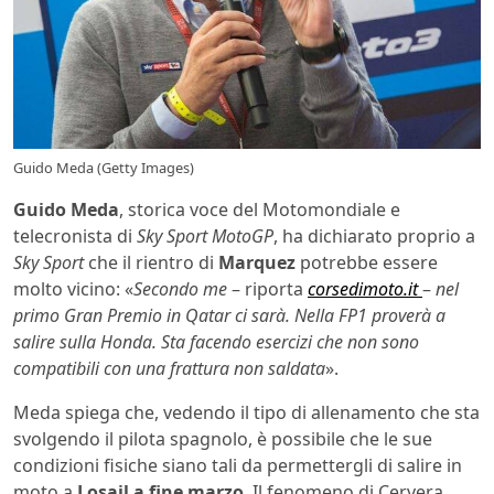
Guido Meda (Getty Images)
Guido Meda
, storica voce del Motomondiale e
telecronista di
Sky Sport MotoGP
, ha dichiarato proprio a
Sky Sport
che il rientro di
Marquez
potrebbe essere
molto vicino: «
Secondo me
– riporta
corsedimoto.it
–
nel
primo Gran Premio in Qatar ci sarà. Nella FP1 proverà a
salire sulla Honda. Sta facendo esercizi che non sono
compatibili con una frattura non saldata
».
Meda spiega che, vedendo il tipo di allenamento che sta
svolgendo il pilota spagnolo, è possibile che le sue
condizioni fisiche siano tali da permettergli di salire in
moto a
Losail a fine marzo
. Il fenomeno di Cervera