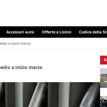
Accessori auto
Offerte e Listini
Codice della S
medio a inizio marzo
A
medio a inizio marzo