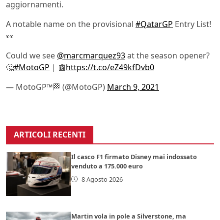
aggiornamenti.
A notable name on the provisional
#QatarGP
Entry List!
👀
Could we see
@marcmarquez93
at the season opener?
🤔
#MotoGP
| 📰
https://t.co/eZ49kfDvb0
— MotoGP™🏁 (@MotoGP)
March 9, 2021
ARTICOLI RECENTI
Il casco F1 firmato Disney mai indossato
venduto a 175.000 euro
8 Agosto 2026
Martin vola in pole a Silverstone, ma