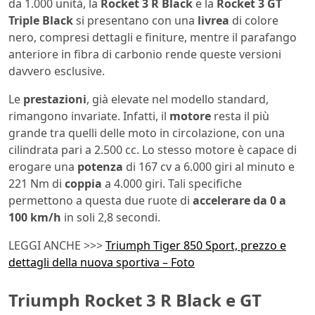
da 1.000 unità, la
Rocket 3 R Black
e la
Rocket 3 GT
Triple Black
si presentano con una
livrea
di colore
nero, compresi dettagli e finiture, mentre il parafango
anteriore in fibra di carbonio rende queste versioni
davvero esclusive.
Le
prestazioni
, già elevate nel modello standard,
rimangono invariate. Infatti, il
motore
resta il più
grande tra quelli delle moto in circolazione, con una
cilindrata pari a 2.500 cc. Lo stesso motore è capace di
erogare una
potenza
di 167 cv a 6.000 giri al minuto e
221 Nm di
coppia
a 4.000 giri. Tali specifiche
permettono a questa due ruote di
accelerare da 0 a
100 km/h
in soli 2,8 secondi.
LEGGI ANCHE >>>
Triumph Tiger 850 Sport, prezzo e
dettagli della nuova sportiva – Foto
Triumph Rocket 3 R Black e GT