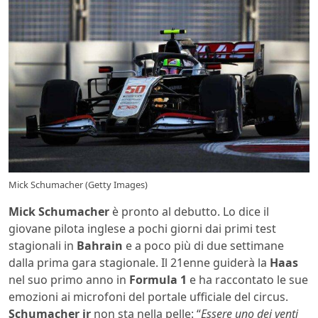
Mick Schumacher (Getty Images)
Mick Schumacher
è pronto al debutto. Lo dice il
giovane pilota inglese a pochi giorni dai primi test
stagionali in
Bahrain
e a poco più di due settimane
dalla prima gara stagionale. Il 21enne guiderà la
Haas
nel suo primo anno in
Formula 1
e ha raccontato le sue
emozioni ai microfoni del portale ufficiale del circus.
Schumacher jr
non sta nella pelle: “
Essere uno dei venti