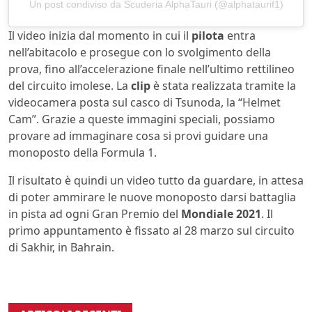
Un post condiviso da Scuderia AlphaTauri (@alphataurif1)
Il video inizia dal momento in cui il
pilota
entra
nell’abitacolo e prosegue con lo svolgimento della
prova, fino all’accelerazione finale nell’ultimo rettilineo
del circuito imolese. La
clip
è stata realizzata tramite la
videocamera posta sul casco di Tsunoda, la “Helmet
Cam”. Grazie a queste immagini speciali, possiamo
provare ad immaginare cosa si provi guidare una
monoposto della Formula 1.
Il risultato è quindi un video tutto da guardare, in attesa
di poter ammirare le nuove monoposto darsi battaglia
in pista ad ogni Gran Premio del
Mondiale 2021
. Il
primo appuntamento è fissato al 28 marzo sul circuito
di Sakhir, in Bahrain.