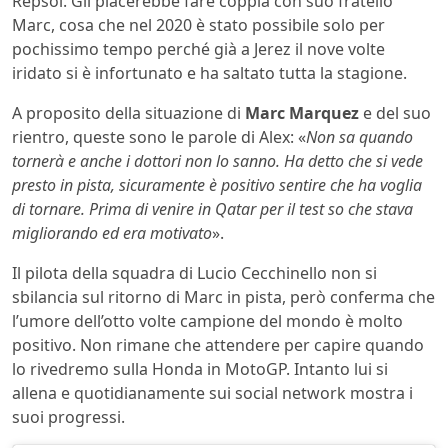
Repsol. Gli piacerebbe fare coppia con suo fratello
Marc, cosa che nel 2020 è stato possibile solo per
pochissimo tempo perché già a Jerez il nove volte
iridato si è infortunato e ha saltato tutta la stagione.
A proposito della situazione di
Marc Marquez
e del suo
rientro, queste sono le parole di Alex: «
Non sa quando
tornerà e anche i dottori non lo sanno. Ha detto che si vede
presto in pista, sicuramente è positivo sentire che ha voglia
di tornare. Prima di venire in Qatar per il test so che stava
migliorando ed era motivato
».
Il pilota della squadra di Lucio Cecchinello non si
sbilancia sul ritorno di Marc in pista, però conferma che
l’umore dell’otto volte campione del mondo è molto
positivo. Non rimane che attendere per capire quando
lo rivedremo sulla Honda in MotoGP. Intanto lui si
allena e quotidianamente sui social network mostra i
suoi progressi.