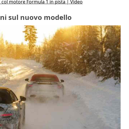
col motore Formula 1 in pista | Video
oni sul nuovo modello