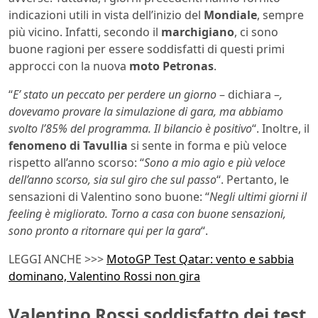
indicazioni utili in vista dell’inizio del
Mondiale
, sempre
più vicino. Infatti, secondo il
marchigiano
, ci sono
buone ragioni per essere soddisfatti di questi primi
approcci con la nuova
moto Petronas
.
“
E’ stato un peccato per perdere un giorno
– dichiara –
,
dovevamo provare la simulazione di gara, ma abbiamo
svolto l’85% del programma. Il bilancio è positivo
“. Inoltre, il
fenomeno
di Tavullia
si sente in forma e più veloce
rispetto all’anno scorso: “
Sono a mio agio e più veloce
dell’anno scorso, sia sul giro che sul passo
“. Pertanto, le
sensazioni di Valentino sono buone: “
Negli ultimi giorni il
feeling è migliorato. Torno a casa con buone sensazioni,
sono pronto a ritornare qui
per la gara
“.
LEGGI ANCHE >>>
MotoGP Test Qatar: vento e sabbia
dominano, Valentino Rossi non gira
Valentino Rossi soddisfatto dei test