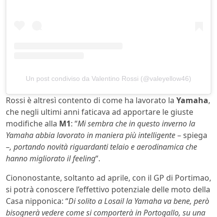
Un post condiviso da Valentino Rossi (@valeyellow46)
Rossi è altresì contento di come ha lavorato la
Yamaha
,
che negli ultimi anni faticava ad apportare le giuste
modifiche alla
M1
: “
Mi sembra che in questo inverno la
Yamaha abbia lavorato in maniera più intelligente
– spiega
–
, portando novità riguardanti telaio e aerodinamica che
hanno migliorato il feeling
“.
Ciononostante, soltanto ad aprile, con il GP di Portimao,
si potrà conoscere l’effettivo potenziale delle moto della
Casa nipponica: “
Di solito a Losail la Yamaha va bene, però
bisognerà vedere come si comporterà in Portogallo, su una