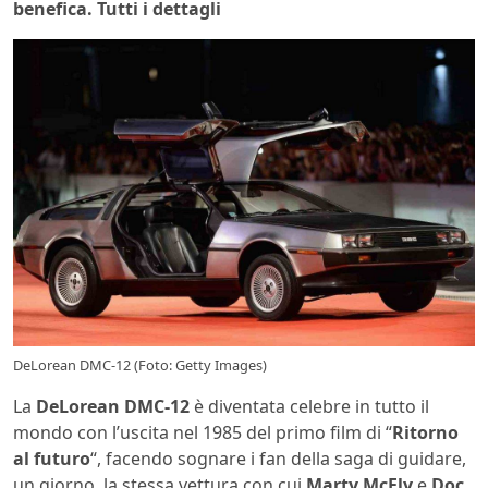
benefica. Tutti i dettagli
DeLorean DMC-12 (Foto: Getty Images)
La
DeLorean DMC-12
è diventata celebre in tutto il
mondo con l’uscita nel 1985 del primo film di “
Ritorno
al futuro
“, facendo sognare i fan della saga di guidare,
un giorno, la stessa vettura con cui
Marty McFly
e
Doc