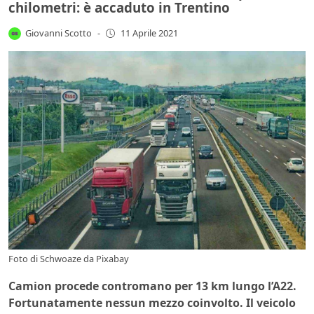
chilometri: è accaduto in Trentino
Giovanni Scotto
-
11 Aprile 2021
Foto di
Schwoaze
da
Pixabay
Camion procede contromano per 13 km lungo l’A22.
Fortunatamente nessun mezzo coinvolto. Il veicolo