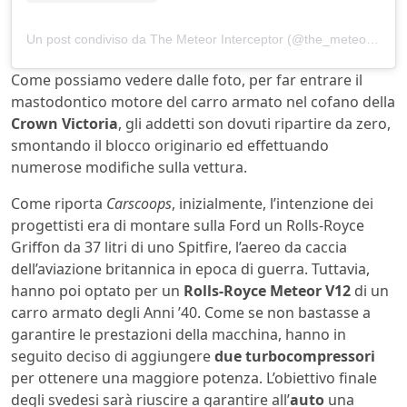
Un post condiviso da The Meteor Interceptor (@the_meteor_interceptor)
Come possiamo vedere dalle foto, per far entrare il
mastodontico motore del carro armato nel cofano della
Crown Victoria
, gli addetti son dovuti ripartire da zero,
smontando il blocco originario ed effettuando
numerose modifiche sulla vettura.
Come riporta
Carscoops
, inizialmente, l’intenzione dei
progettisti era di montare sulla Ford un Rolls-Royce
Griffon da 37 litri di uno Spitfire, l’aereo da caccia
dell’aviazione britannica in epoca di guerra. Tuttavia,
hanno poi optato per un
Rolls-Royce Meteor V12
di un
carro armato degli Anni ’40. Come se non bastasse a
garantire le prestazioni della macchina, hanno in
seguito deciso di aggiungere
due turbocompressori
per ottenere una maggiore potenza. L’obiettivo finale
degli svedesi sarà riuscire a garantire all’
auto
una