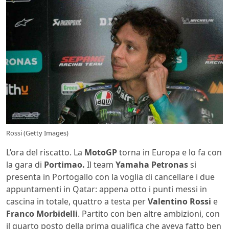
Rossi (Getty Images)
L’ora del riscatto. La
MotoGP
torna in Europa e lo fa con
la gara di
Portimao.
Il team
Yamaha Petronas
si
presenta in Portogallo con la voglia di cancellare i due
appuntamenti in Qatar: appena otto i punti messi in
cascina in totale, quattro a testa per
Valentino Rossi
e
Franco Morbidelli
. Partito con ben altre ambizioni, con
il quarto posto della prima qualifica che aveva fatto ben