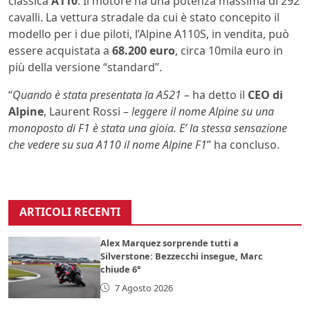
classica
A110
. Il motore ha una potenza massima di 292
cavalli. La vettura stradale da cui è stato concepito il
modello per i due piloti, l’Alpine A110S, in vendita, può
essere acquistata a
68.200 euro
, circa 10mila euro in
più della versione “standard”.
“
Quando è stata presentata la A521
– ha detto il
CEO di
Alpine
, Laurent Rossi –
leggere il nome Alpine su una
monoposto di F1 è stata una gioia. E’ la stessa sensazione
che vedere su sua A110 il nome Alpine F1
” ha concluso.
ARTICOLI RECENTI
Alex Marquez sorprende tutti a
Silverstone: Bezzecchi insegue, Marc
chiude 6°
7 Agosto 2026