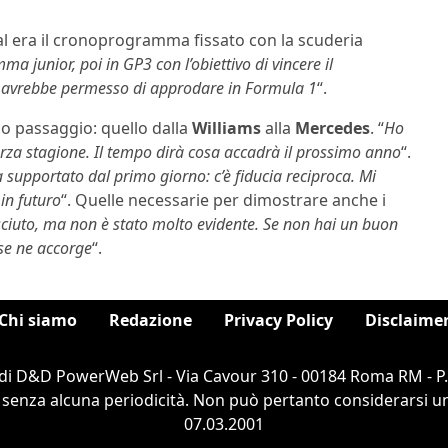
l era il cronoprogramma fissato con la scuderia
 junior, poi in GP3 con l’obiettivo di vincere il
 mi avrebbe permesso di approdare in Formula 1
“.
o passaggio: quello dalla
Williams
alla
Mercedes
. “
Ho
erza stagione. Il tempo dirà cosa accadrà il prossimo anno
“.
supportato dal primo giorno: c’è fiducia reciproca. Mi
 in futuro
“. Quelle necessarie per dimostrare anche i
ciuto, ma non è stato molto evidente. Se non hai un buon
 se ne accorge
“.
Chi siamo
Redazione
Privacy Policy
Disclaime
di D&D PowerWeb Srl - Via Cavour 310 - 00184 Roma RM - P
 senza alcuna periodicità. Non può pertanto considerarsi un 
07.03.2001