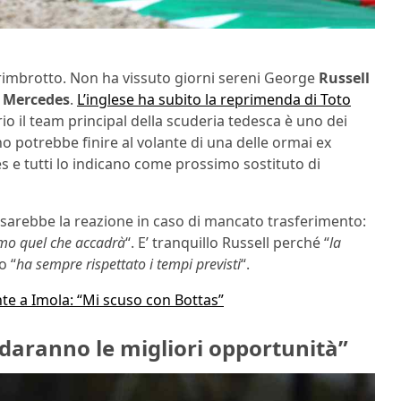
 rimbrotto. Non ha vissuto giorni sereni George
Russell
a
Mercedes
.
L’inglese ha subito la reprimenda di Toto
o il team principal della scuderia tedesca è uno dei
o potrebbe finire al volante di una delle ormai ex
es e tutti lo indicano come prossimo sostituto di
e sarebbe la reazione in caso di mancato trasferimento:
emo quel che accadrà
“. E’ tranquillo Russell perché “
la
o “
ha sempre rispettato i tempi previsti
“.
nte a Imola: “Mi scuso con Bottas”
 daranno le migliori opportunità”