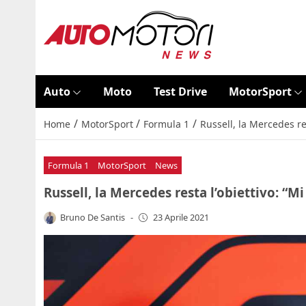
Auto
Moto
Test Drive
MotorSport
/
/
/
Home
MotorSport
Formula 1
Russell, la Mercedes re
Formula 1
MotorSport
News
Russell, la Mercedes resta l’obiettivo: “M
Bruno De Santis
-
23 Aprile 2021