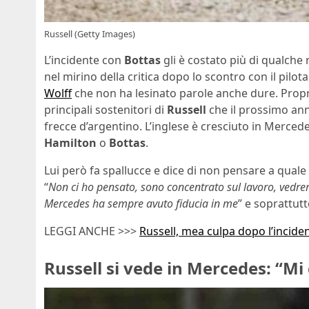
Russell (Getty Images)
L’incidente con
Bottas
gli è costato più di qualche
nel mirino della critica dopo lo scontro con il pilot
Wolff
che non ha lesinato parole anche dure. Propri
principali sostenitori di
Russell
che il prossimo ann
frecce d’argentino. L’inglese è cresciuto in Merced
Hamilton
o
Bottas
.
Lui però fa spallucce e dice di non pensare a qual
“
Non ci ho pensato, sono concentrato sul lavoro, vedr
Mercedes ha sempre avuto fiducia in me
” e soprattutt
LEGGI ANCHE >>>
Russell, mea culpa dopo l’incide
Russell si vede in Mercedes: “Mi