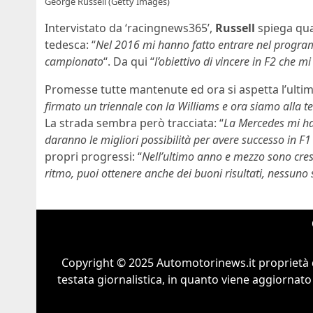
George Russell (Getty Images)
Intervistato da ‘racingnews365’,
Russell
spiega qua
tedesca: “
Nel 2016 mi hanno fatto entrare nel programma
campionato
“. Da qui “
l’obiettivo di vincere in F2 che
Promesse tutte mantenute ed ora si aspetta l’ultim
firmato un triennale con la Williams e ora siamo alla t
La strada sembra però tracciata: “
La Mercedes mi ha 
daranno le migliori possibilità per avere successo in F1
propri progressi: “
Nell’ultimo anno e mezzo sono cres
ritmo, puoi ottenere anche dei buoni risultati, nessuno
Copyright © 2025 Automotorinews.it proprietà 
testata giornalistica, in quanto viene aggiornato