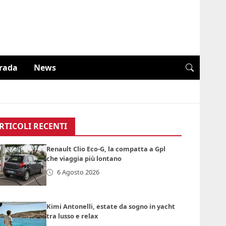
trada
News
RTICOLI RECENTI
Renault Clio Eco-G, la compatta a Gpl
che viaggia più lontano
6 Agosto 2026
Kimi Antonelli, estate da sogno in yacht
tra lusso e relax