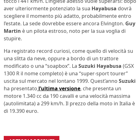
toccò i 441 km/h. L’inglese adesso vuole superarsi: dopo
aver ulteriormente potenziato la sua
Hayabusa
dovrà
scegliere il momento più adatto, probabilmente entro
l’estate. La sede dovrebbe essere ancora Elvington.
Guy
Martin
è un pilota estroso, noto per la sua voglia di
stupire.
Ha registrato record curiosi, come quello di velocità su
una slitta da neve, oppure a bordo di un trattore
modificato o una “soapbox”. La
Suzuki Hayabusa
(GSX
1300 R il nome completo) è una “super-sport tourer”
uscita sul mercato nel lontano 1999. Quest’anno
Suzuki
ha presentato
l’ultima versione
, che presenta un
motore 1.340 cc da 190 cavalli e una velocità massima
(autolimitata) a 299 km/h. Il prezzo della moto in Italia è
di 19.390 euro.