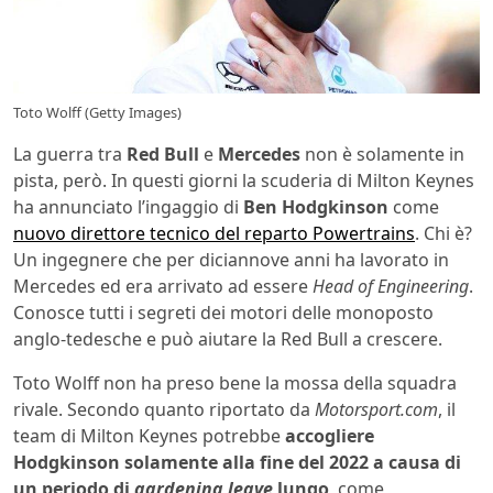
Toto Wolff (Getty Images)
La guerra tra
Red Bull
e
Mercedes
non è solamente in
pista, però. In questi giorni la scuderia di Milton Keynes
ha annunciato l’ingaggio di
Ben Hodgkinson
come
nuovo direttore tecnico del reparto Powertrains
. Chi è?
Un ingegnere che per diciannove anni ha lavorato in
Mercedes ed era arrivato ad essere
Head of Engineering
.
Conosce tutti i segreti dei motori delle monoposto
anglo-tedesche e può aiutare la Red Bull a crescere.
Toto Wolff non ha preso bene la mossa della squadra
rivale. Secondo quanto riportato da
Motorsport.com
, il
team di Milton Keynes potrebbe
accogliere
Hodgkinson solamente alla fine del 2022 a causa di
un periodo di
gardening leave
lungo
, come