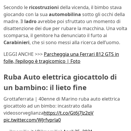
Secondo le
ricostruzioni
della vicenda, il bimbo stava
giocando con la sua
automobilina
sotto gli occhi della
madre. Il
ladro
avrebbe poi sfruttato un momento di
disattenzione dei due per rubare la macchina. Una volta
scomparsa, il genitore ha denunciato il furto ai
Carabinieri
, che si sono messi alla ricerca dell’uomo.
LEGGI ANCHE >>>
Parcheggia una Ferrari 812 GTS in
folle, l’epilogo è tragicomico | Foto
Ruba Auto elettrica giocattolo di
un bambino: il lieto fine
Grottaferrata | 40enne di Marino ruba auto elettrica
giocattolo ad un bimbo: incastrato dalla
videosorveglianza
https://t.co/Gt6j7Jz2qV
pic.twitter.com/WJrfvprla0