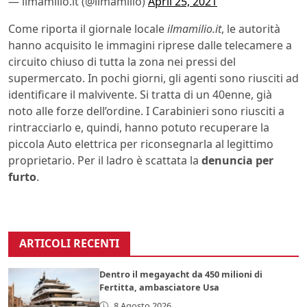
— ilmamilio.it (@ilmamilio)
April 25, 2021
Come riporta il giornale locale
ilmamilio.it
, le autorità
hanno acquisito le immagini riprese dalle telecamere a
circuito chiuso di tutta la zona nei pressi del
supermercato. In pochi giorni, gli agenti sono riusciti ad
identificare il malvivente. Si tratta di un 40enne, già
noto alle forze dell’ordine. I Carabinieri sono riusciti a
rintracciarlo e, quindi, hanno potuto recuperare la
piccola Auto elettrica per riconsegnarla al legittimo
proprietario. Per il ladro è scattata la
denuncia per
furto
.
ARTICOLI RECENTI
Dentro il megayacht da 450 milioni di
Fertitta, ambasciatore Usa
8 Agosto 2026