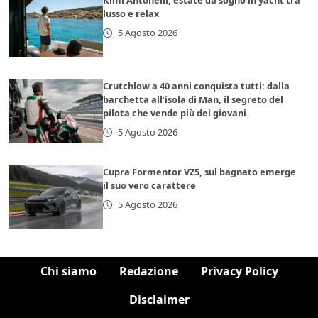
Kimi Antonelli, estate da sogno in yacht tra
lusso e relax
5 Agosto 2026
Crutchlow a 40 anni conquista tutti: dalla
barchetta all’isola di Man, il segreto del
pilota che vende più dei giovani
5 Agosto 2026
Cupra Formentor VZ5, sul bagnato emerge
il suo vero carattere
5 Agosto 2026
Chi siamo
Redazione
Privacy Policy
Disclaimer