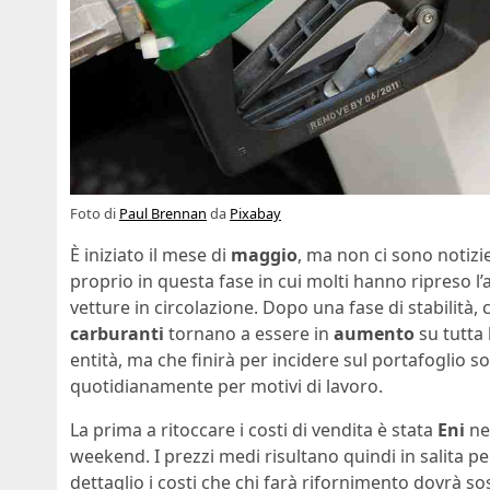
Foto di
Paul Brennan
da
Pixabay
È iniziato il mese di
maggio
, ma non ci sono notizi
proprio in questa fase in cui molti hanno ripreso l
vetture in circolazione. Dopo una fase di stabilità
carburanti
tornano a essere in
aumento
su tutta 
entità, ma che finirà per incidere sul portafoglio s
quotidianamente per motivi di lavoro.
La prima a ritoccare i costi di vendita è stata
Eni
nel
weekend. I prezzi medi risultano quindi in salita p
dettaglio i costi che chi farà rifornimento dovrà so