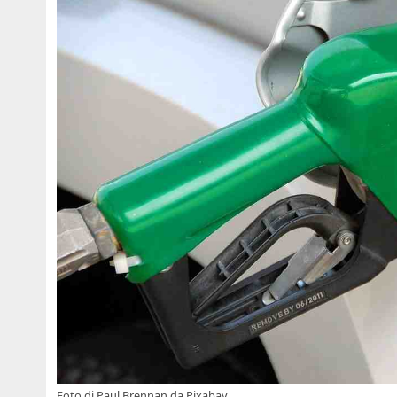
Foto di
Paul Brennan
da
Pixabay