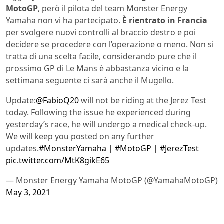
MotoGP
, però il pilota del team Monster Energy
Yamaha non vi ha partecipato.
È rientrato in Francia
per svolgere nuovi controlli al braccio destro e poi
decidere se procedere con l’operazione o meno. Non si
tratta di una scelta facile, considerando pure che il
prossimo GP di Le Mans è abbastanza vicino e la
settimana seguente ci sarà anche il Mugello.
Update:
@FabioQ20
will not be riding at the Jerez Test
today. Following the issue he experienced during
yesterday’s race, he will undergo a medical check-up.
We will keep you posted on any further
updates.
#MonsterYamaha
|
#MotoGP
|
#JerezTest
pic.twitter.com/MtK8gikE65
— Monster Energy Yamaha MotoGP (@YamahaMotoGP)
May 3, 2021