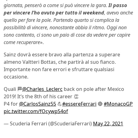
giornata, penserò a come si può
vincere la gara.
Il passo
per vincere l’ho avuto per tutto il weekend
, avevo anche
quello per fare la pole. Partendo quarto si complica la
possibilità di vincere, nonostante abbia il ritmo. Oggi non
sono contento, ci sono un paio di cose da vedere per capire
come recuperare
».
Sainz dovrà essere bravo alla partenza a superare
almeno Valtteri Bottas, che partirà al suo fianco.
Importante non fare errori e sfruttare qualsiasi
occasione.
Quali 🏁
@Charles_Leclerc
back on pole after Mexico
2019! It’s the 8th of his career 👏
P4 for
@CarlosSainz55
💪
#essereFerrari
🔴
#MonacoGP
pic.twitter.com/fOcywpS4of
— Scuderia Ferrari (@ScuderiaFerrari)
May 22, 2021