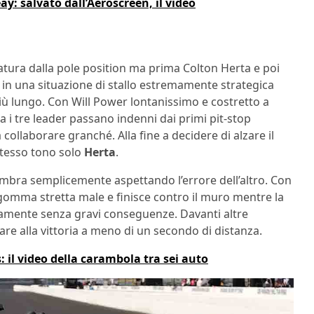
y: salvato dall’Aeroscreen, il video
atura dalla pole position ma prima Colton Herta e poi
in una situazione di stallo estremamente strategica
iù lungo. Con Will Power lontanissimo e costretto a
 i tre leader passano indenni dai primi pit-stop
ollaborare granché. Alla fine a decidere di alzare il
stesso tono solo
Herta
.
embra semplicemente aspettando l’errore dell’altro. Con
gomma stretta male e finisce contro il muro mentre la
atamente senza gravi conseguenze. Davanti altre
are alla vittoria a meno di un secondo di distanza.
: il video della carambola tra sei auto