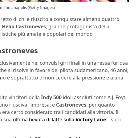
 di Indianapolis (Getty Images)
tretto di chi è riuscito a conquistare almeno quattro
,
Helio Castroneves
, grande protagonista della
listiche più amate e popolari del mondo
Castroneves
clusivamente nei convulsi giri finali in una ressa furiosa
he si risolve in favore del pilota sudamericano, 46 anni,
imo e soprattutto di non cedere alla pressione e a una
lte vincitori della
Indy 500
idoli assoluti come A.J. Foyt,
uno riusciva l’impresa: e
Castroneves
, per quanto
era certo considerato tra i candidati alla vittoria. Il
la sua
ultima bevuta di latte sulla
Victory Lane
:
i suoi