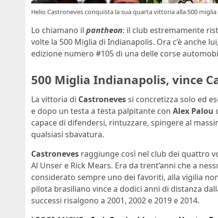
Helio Castroneves conquista la sua quarta vittoria alla 500 miglia
Lo chiamano il
pantheon
: il club estremamente ris
volte la 500 Miglia di Indianapolis. Ora c’è anche lui
edizione numero #105 di una delle corse automobi
500 Miglia Indianapolis, vince 
La vittoria di
Castroneves
si concretizza solo ed es
e dopo un testa a testa palpitante con
Alex Palou
c
capace di difendersi, rintuzzare, spingere al mass
qualsiasi sbavatura.
Castroneves
raggiunge così nel club dei quattro vo
Al Unser e Rick Mears. Era da trent’anni che a ness
considerato sempre uno dei favoriti, alla vigilia non 
pilota brasiliano vince a dodici anni di distanza dal
successi risalgono a 2001, 2002 e 2019 e 2014.