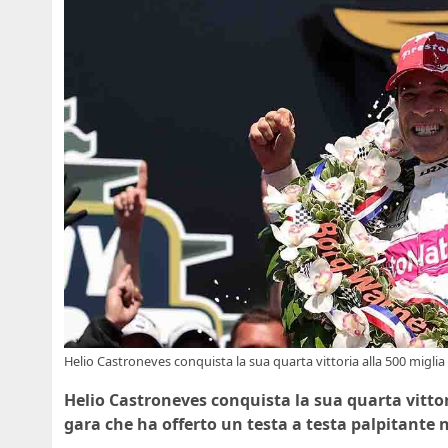
Helio Castroneves conquista la sua quarta vittoria alla 500 miglia
Helio Castroneves conquista la sua quarta vittor
gara che ha offerto un testa a testa palpitante ne