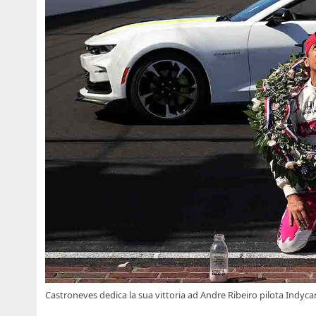
Castroneves dedica la sua vittoria ad Andre Ribeiro pilota Indy