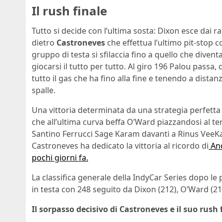
Il rush finale
Tutto si decide con l’ultima sosta: Dixon esce dai 
dietro
Castroneves
che effettua l’ultimo pit-stop c
gruppo di testa si sfilaccia fino a quello che diven
giocarsi il tutto per tutto. Al giro 196 Palou passa,
tutto il gas che ha fino alla fine e tenendo a dista
spalle.
Una vittoria determinata da una strategia perfet
che all’ultima curva beffa O’Ward piazzandosi al t
Santino Ferrucci Sage Karam davanti a Rinus VeeKa
Castroneves ha dedicato la vittoria al ricordo di
And
pochi giorni fa.
La classifica generale della IndyCar Series dopo le p
in testa con 248 seguito da Dixon (212), O’Ward (2
Il sorpasso decisivo di Castroneves e il suo rush 