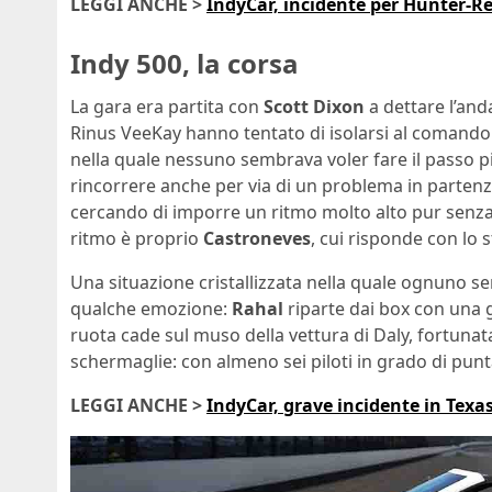
LEGGI ANCHE >
IndyCar, incidente per Hunter-Rea
Indy 500, la corsa
La gara era partita con
Scott Dixon
a dettare l’and
Rinus VeeKay hanno tentato di isolarsi al comando 
nella quale nessuno sembrava voler fare il passo p
rincorrere anche per via di un problema in partenza
cercando di imporre un ritmo molto alto pur senza c
ritmo è proprio
Castroneves
, cui risponde con lo 
Una situazione cristallizzata nella quale ognuno s
qualche emozione:
Rahal
riparte dai box con una 
ruota cade sul muso della vettura di Daly, fortun
schermaglie: con almeno sei piloti in grado di punt
LEGGI ANCHE >
IndyCar, grave incidente in Texas