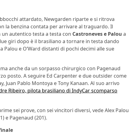
rabbocchi attardato, Newgarden riparte e si ritrova
on la benzina contata per arrivare al traguardo. Il
ta un autentico testa a testa con
Castroneves e Palou
a
 due giri dopo è il brasiliano a tornare in testa dando
nza Palou e O’Ward distanti di pochi decimi alle sue
ta ma anche da un sorpasso chirurgico con Pagenaud
erzo posto. A seguire Ed Carpenter e due outsider come
y, Juan Pablo Montoya e Tony Kanaan. Al suo arrivo
re Ribeiro, pilota brasiliano di IndyCar scomparso
rime sei prove, con sei vincitori diversi, vede Alex Palou
11) e Pagenaud (201).
finale